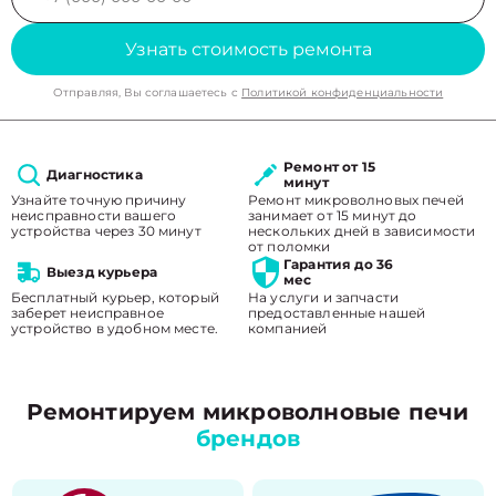
Узнать стоимость ремонта
Отправляя, Вы соглашаетесь с
Политикой конфиденциальности
Ремонт от 15
Диагностика
минут
Узнайте точную причину
Ремонт микроволновых печей
неисправности вашего
занимает от 15 минут до
устройства через 30 минут
нескольких дней в зависимости
от поломки
Гарантия до 36
Выезд курьера
мес
Бесплатный курьер, который
На услуги и запчасти
заберет неисправное
предоставленные нашей
устройство в удобном месте.
компанией
Ремонтируем микроволновые печи
брендов